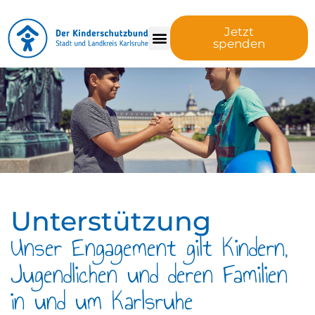
Jetzt
spenden
Unterstützung
Unser Engagement gilt Kindern,
Jugendlichen und deren Familien
in und um Karlsruhe