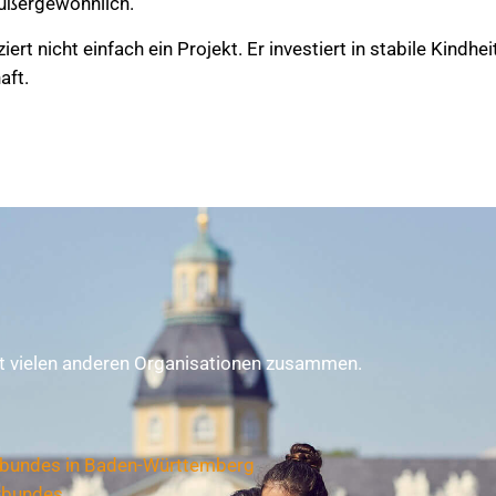
ußergewöhnlich.
rt nicht einfach ein Projekt. Er investiert in stabile Kindhe
aft.
mit vielen anderen Organisationen zusammen.
zbundes in Baden-Württemberg
zbundes