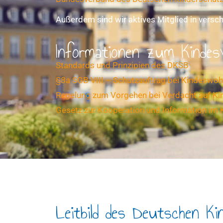
Außerdem sind wir aktives Mitglied in vers
Informationen zum Kindes
Standards und Prinzipien des DKSB
§8a SGB VIII – Schutzauftrag bei Kindeswo
Regelung zum Vorgehen bei Verdacht auf K
Gesetz zur Kooperation und Information im 
Leitbild des Deutschen K