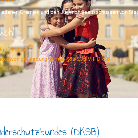
chiedenen Gremien und den Jugendhilfeausschüssen von Stad
wohl
hlgefährdung
indeswohlgefährdung gemäß §8a SGB VIII DKSB
Kinderschutz
inderschutzbundes (DKSB)