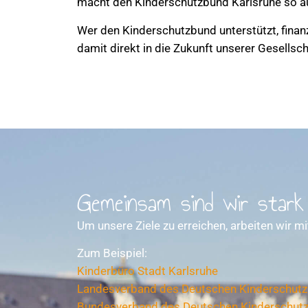
macht den Kinderschutzbund Karlsruhe so a
Wer den Kinderschutzbund unterstützt, finanzie
damit direkt in die Zukunft unserer Gesellsch
Gemeinsam sind wir stark
Um unsere Ziele zu erreichen, arbeiten wir 
Zum Beispiel:
Kinderbüro Stadt Karlsruhe
Landesverband des Deutschen Kinderschut
Bundesverband des Deutschen Kinderschut