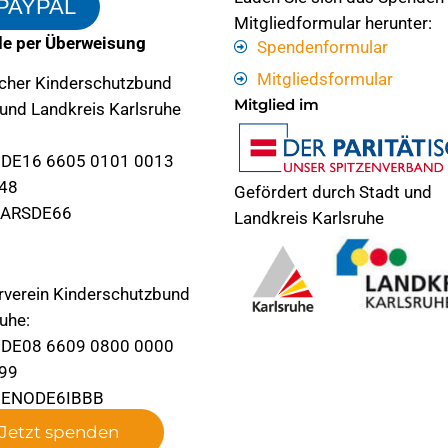
PAYPAL
Mitgliedformular herunter:
e per Überweisung
Spendenformular
Mitgliedsformular
cher Kinderschutzbund
Mitglied im
 und Landkreis Karlsruhe
 DE16 6605 0101 0013
48
Gefördert durch Stadt und
KARSDE66
Landkreis Karlsruhe
rverein Kinderschutzbund
uhe:
 DE08 6609 0800 0000
99
 GENODE6IBBB
Jetzt spenden