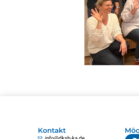
Kontakt
Möc
info@dksb-ka.de