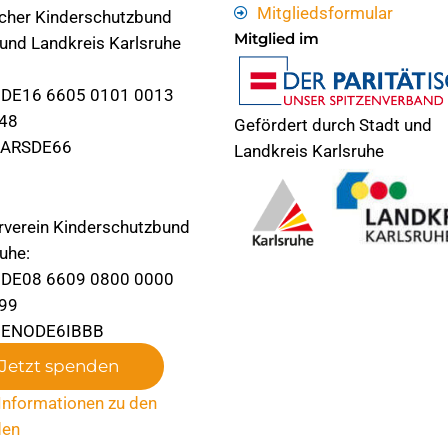
Mitgliedsformular
cher Kinderschutzbund
Mitglied im
 und Landkreis Karlsruhe
 DE16 6605 0101 0013
48
Gefördert durch Stadt und
KARSDE66
Landkreis Karlsruhe
rverein Kinderschutzbund
uhe:
 DE08 6609 0800 0000
99
 GENODE6IBBB
Jetzt spenden
Informationen zu den
den