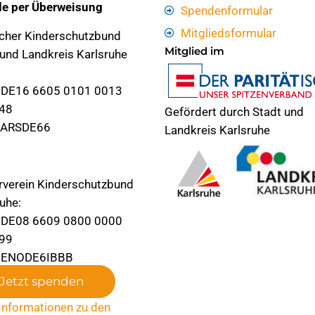
e per Überweisung
Spendenformular
Mitgliedsformular
cher Kinderschutzbund
Mitglied im
 und Landkreis Karlsruhe
 DE16 6605 0101 0013
48
Gefördert durch Stadt und
KARSDE66
Landkreis Karlsruhe
rverein Kinderschutzbund
uhe:
 DE08 6609 0800 0000
99
 GENODE6IBBB
Jetzt spenden
Informationen zu den