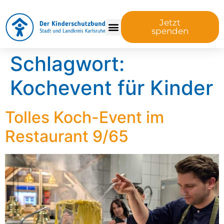
Jetzt
spenden
Schlagwort:
Kochevent für Kinder
Tolles Koch-Event im
Restaurant 9/65