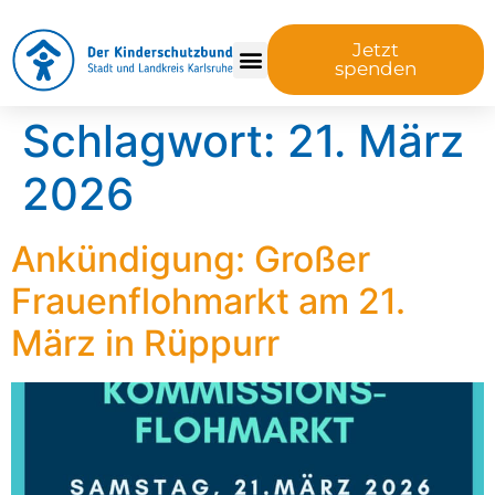
Jetzt
spenden
Schlagwort:
21. März
2026
Ankündigung: Großer
Frauenflohmarkt am 21.
März in Rüppurr