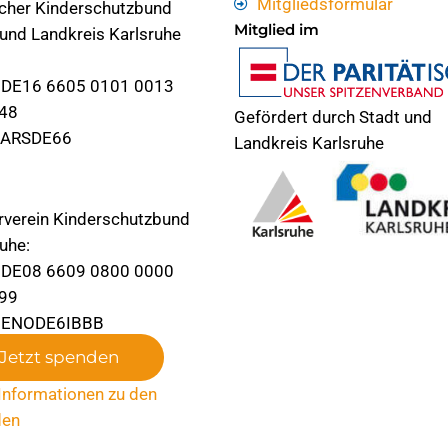
Mitgliedsformular
cher Kinderschutzbund
Mitglied im
 und Landkreis Karlsruhe
 DE16 6605 0101 0013
48
Gefördert durch Stadt und
KARSDE66
Landkreis Karlsruhe
rverein Kinderschutzbund
uhe:
 DE08 6609 0800 0000
99
 GENODE6IBBB
Jetzt spenden
Informationen zu den
den